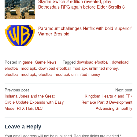
Skyrim Switch 2 edition revealed, play
Bethesda’s RPG again before Elder Scrolls 6
Paramount challenges Netflix with bold ‘superior’
Warner Bros bid
Posted in
game
,
Game News
Tagged
download efootball
,
download
efootball mod apk
,
download efootball mod apk unlimited money
,
efootball mod apk
,
efootball mod apk unlimited money
Post
Previous post
Next post
Indiana Jones and the Great
Kingdom Hearts 4 and FF7
navigation
Circle Update Expands with Easy
Remake Part 3 Development
Mode, RTX Hair, DLC
Advancing Smoothly
Leave a Reply
Your email address will not be published.
Required fields are marked
*